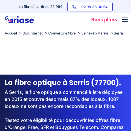
La fibre à partir de 22,99€
02 99 36 30 54
Bons plans
Accueil
Box internet
Couverture fibre
Seine-et-Marne
Serris
Box internet
Forfaits mobile
Téléphones
Streaming
La fibre optique à Serris (77700).
À Serris, la fibre optique a commencé à être déployée
en 2015 et couvre désormais 87% des locaux. 1087
locaux ne sont pas encore raccordables à la fibre.
Testez votre éligibilité pour découvrir les offres fibre
d'Orange, Free, SFR et Bouygues Telecom. Comparez