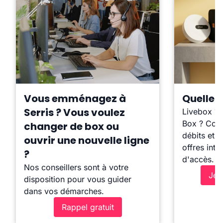
Vous emménagez à
Quelle b
Serris ? Vous voulez
Livebox ?
Box ? Comp
changer de box ou
débits et l
ouvrir une nouvelle ligne
offres inte
?
d'accès.
Nos conseillers sont à votre
Je 
disposition pour vous guider
dans vos démarches.
Rappel gratuit