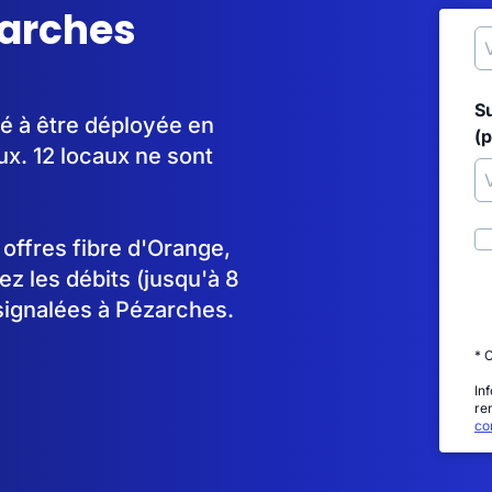
zarches
S
é à être déployée en
(p
x. 12 locaux ne sont
s offres fibre d'Orange,
 les débits (jusqu'à 8
signalées à Pézarches.
* 
In
re
con