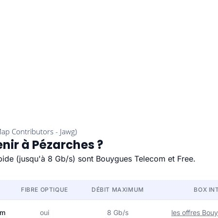
enir à Pézarches ?
apide (jusqu'à 8 Gb/s) sont Bouygues Telecom et Free.
FIBRE OPTIQUE
DÉBIT MAXIMUM
BOX IN
om
oui
8 Gb/s
les offres Bo