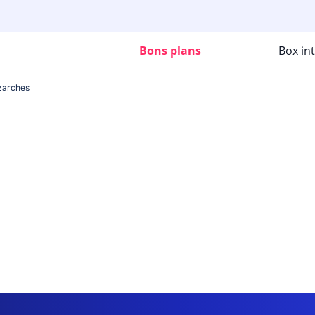
Bons plans
Box in
zarches