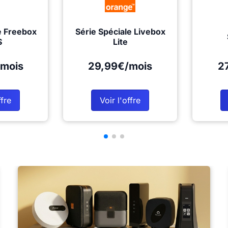
e Freebox
Série Spéciale Livebox
S
Lite
mois
29,99€/mois
2
ffre
Voir l'offre