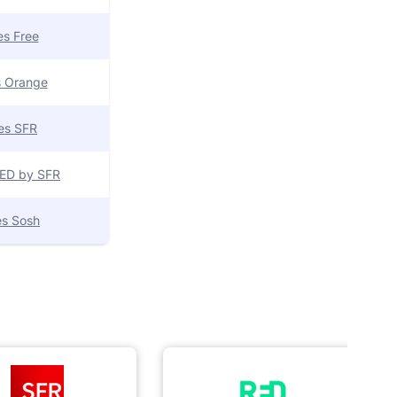
res Free
es Orange
res SFR
 RED by SFR
res Sosh