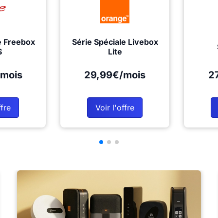
e Freebox
Série Spéciale Livebox
S
Lite
mois
29,99€/mois
2
ffre
Voir l'offre