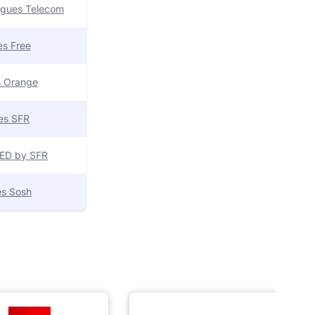
uygues Telecom
res Free
es Orange
res SFR
 RED by SFR
res Sosh