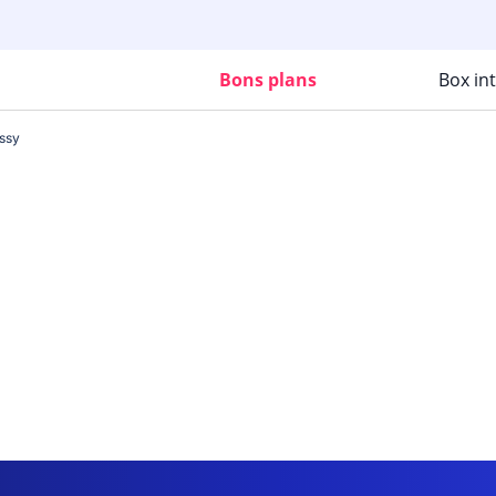
Bons plans
Box in
ssy