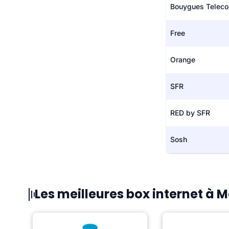
Bouygues Telec
Free
Orange
SFR
RED by SFR
Sosh
Les meilleures box internet à 