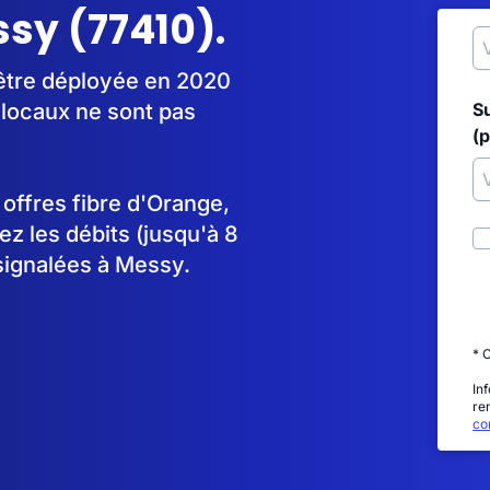
ssy (77410).
être déployée en 2020
locaux ne sont pas
S
(p
s offres fibre d'Orange,
 les débits (jusqu'à 8
signalées à Messy.
* 
In
re
con