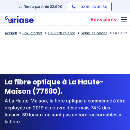
La fibre à partir de 22,99€
02 99 36 30 54
Bons plans
Accueil
Box internet
Couverture fibre
Seine-et-Marne
La Haute-
Box internet
Forfaits mobile
Téléphones
Streaming
La fibre optique à La Haute-
Maison (77580).
À La Haute-Maison, la fibre optique a commencé à être
déployée en 2019 et couvre désormais 74% des
locaux. 39 locaux ne sont pas encore raccordables à
la fibre.