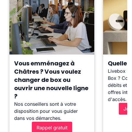
Vous emménagez à
Quelle b
Châtres ? Vous voulez
Livebox ?
Box ? Comp
changer de box ou
débits et l
ouvrir une nouvelle ligne
offres inte
?
d'accès.
Nos conseillers sont à votre
Je 
disposition pour vous guider
dans vos démarches.
Rappel gratuit