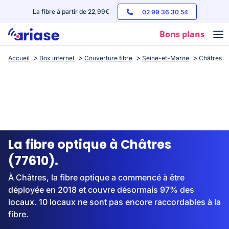
La fibre à partir de 22,99€
02 99 36 30 54
Bons plans
Accueil
Box internet
Couverture fibre
Seine-et-Marne
Châtres
Box internet
Forfaits mobile
Téléphones
Streaming
La fibre optique à Châtres
(77610).
À Châtres, la fibre optique a commencé à être
déployée en 2018 et couvre désormais 97% des
locaux. 10 locaux ne sont pas encore raccordables à la
fibre.