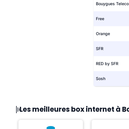
Bouygues Telec
Free
Orange
SFR
RED by SFR
Sosh
Les meilleures box internet à B