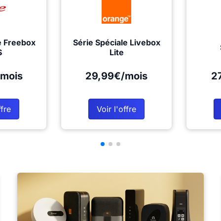
e Freebox
Série Spéciale Livebox
S
Lite
mois
29,99€/mois
2
ffre
Voir l'offre