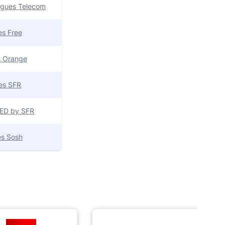
uygues Telecom
res Free
es Orange
res SFR
 RED by SFR
res Sosh