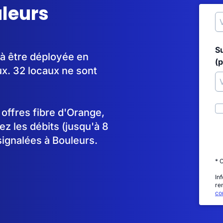
uleurs
S
 à être déployée en
(p
x. 32 locaux ne sont
s offres fibre d'Orange,
 les débits (jusqu'à 8
signalées à Bouleurs.
* 
In
re
con