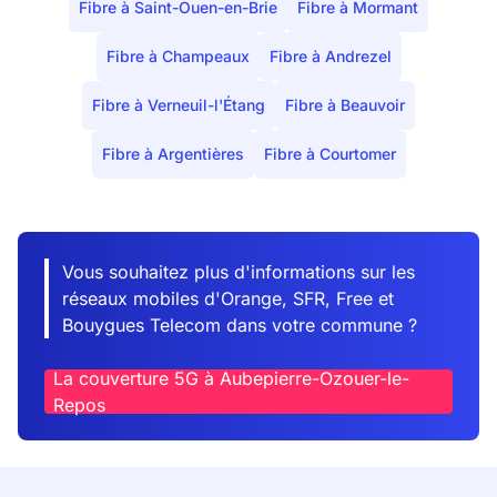
Fibre à Saint-Ouen-en-Brie
Fibre à Mormant
Fibre à Champeaux
Fibre à Andrezel
Fibre à Verneuil-l'Étang
Fibre à Beauvoir
Fibre à Argentières
Fibre à Courtomer
Vous souhaitez plus d'informations sur les
réseaux mobiles d'Orange, SFR, Free et
Bouygues Telecom dans votre commune ?
La couverture 5G à Aubepierre-Ozouer-le-
Repos