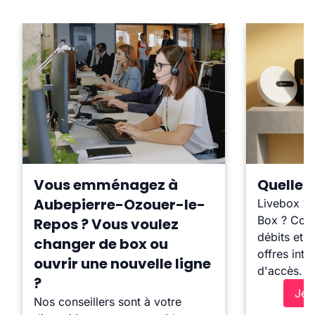
Vous emménagez à
Quelle b
Aubepierre-Ozouer-le-
Livebox ?
Box ? Comp
Repos ? Vous voulez
débits et l
changer de box ou
offres inte
ouvrir une nouvelle ligne
d'accès.
?
Je 
Nos conseillers sont à votre