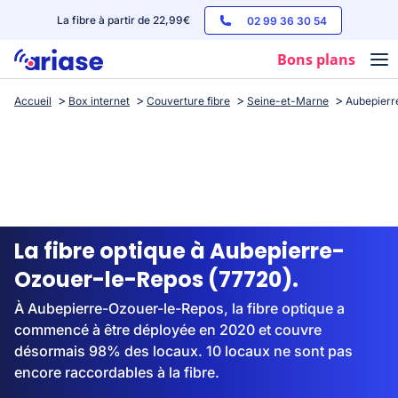
La fibre à partir de 22,99€
02 99 36 30 54
Bons plans
Accueil
Box internet
Couverture fibre
Seine-et-Marne
Aubepierr
Box internet
Forfaits mobile
Téléphones
Streaming
La fibre optique à Aubepierre-
Ozouer-le-Repos (77720).
À Aubepierre-Ozouer-le-Repos, la fibre optique a
commencé à être déployée en 2020 et couvre
désormais 98% des locaux. 10 locaux ne sont pas
encore raccordables à la fibre.