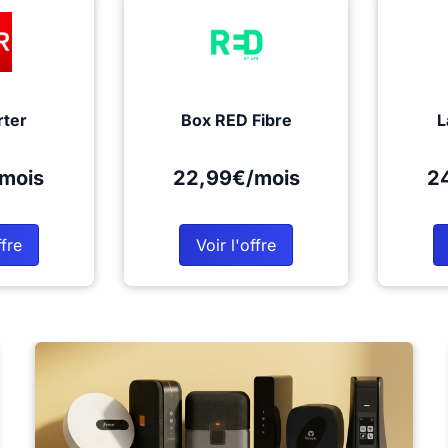
rter
Box RED Fibre
L
mois
22,99€/mois
2
ffre
Voir l'offre