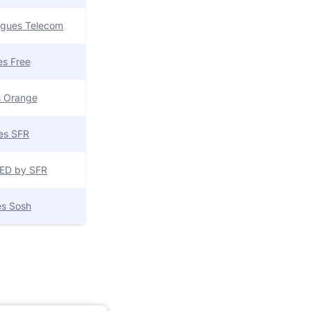
uygues Telecom
res Free
es Orange
res SFR
 RED by SFR
res Sosh