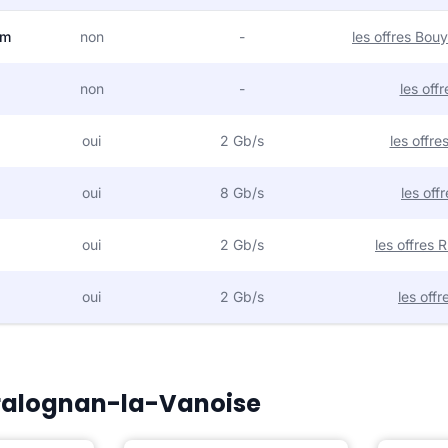
om
non
-
les offres Bo
non
-
les off
oui
2 Gb/s
les offr
oui
8 Gb/s
les off
oui
2 Gb/s
les offres
oui
2 Gb/s
les off
 Pralognan-la-Vanoise