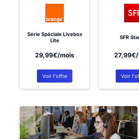
Série Spéciale Livebox
SFR Sta
Lite
29,99€/mois
27,99€/
Voir l'offre
Voir l'o