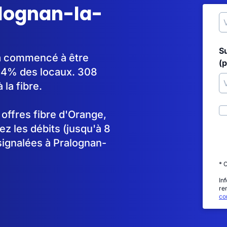
alognan-la-
S
 a commencé à être
(p
84% des locaux. 308
la fibre.
s offres fibre d'Orange,
 les débits (jusqu'à 8
signalées à Pralognan-
* 
In
re
con