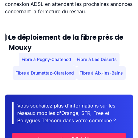
connexion ADSL en attendant les prochaines annonces
concernant la fermeture du réseau.
Le déploiement de la fibre près de
Mouxy
Fibre à Pugny-Chatenod
Fibre à Les Déserts
Fibre à Drumettaz-Clarafond
Fibre à Aix-les-Bains
Vous souhaitez plus d'informations sur les
réseaux mobiles d'Orange, SFR, Free et
Bouygues Telecom dans votre commune ?