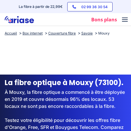
La fibre à partir de 22,99€
02 99 36 30 54
Bons plans
Accueil
Box internet
Couverture fibre
Savoie
Mouxy
Box internet
Forfaits mobile
Téléphones
Streaming
La fibre optique à Mouxy (73100).
À Mouxy, la fibre optique a commencé à être déployée
en 2019 et couvre désormais 96% des locaux. 53
locaux ne sont pas encore raccordables à la fibre.
Testez votre éligibilité pour découvrir les offres fibre
d'Orange, Free, SFR et Bouygues Telecom. Comparez