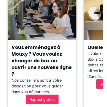
Vous emménagez à
Quelle b
Mouxy ? Vous voulez
Livebox ?
Box ? Comp
changer de box ou
débits et l
ouvrir une nouvelle ligne
offres inte
?
d'accès.
Nos conseillers sont à votre
Je 
disposition pour vous guider
dans vos démarches.
Rappel gratuit