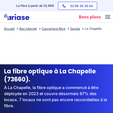
La fibre à partir de 22,99€
02 99 36 30 54
Bons plans
Accueil
Box internet
Couverture fibre
Savoie
La Chapelle
Box internet
Forfaits mobile
Téléphones
Streaming
La fibre optique à La Chapelle
(73660).
À La Chapelle, la fibre optique a commencé à être
déployée en 2023 et couvre désormais 97% des
locaux. 7 locaux ne sont pas encore raccordables à la
fibre.