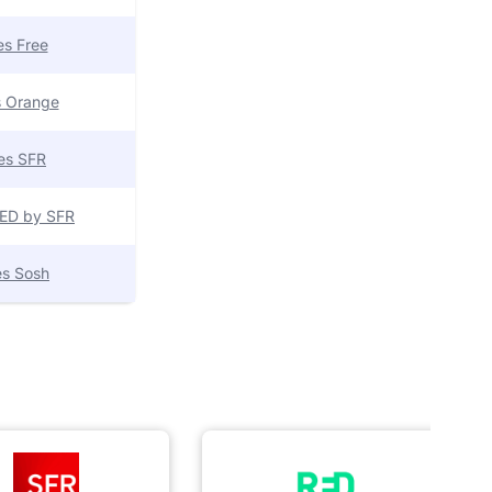
res Free
es Orange
res SFR
 RED by SFR
res Sosh