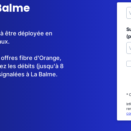
 Balme
S
 à être déployée en
(p
aux.
s offres fibre d'Orange,
 les débits (jusqu'à 8
signalées à La Balme.
* 
In
re
con