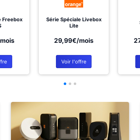
e Freebox
Série Spéciale Livebox
S
Lite
mois
29,99€/mois
2
ffre
Voir l'offre