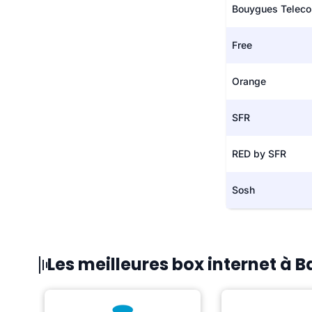
Bouygues Telec
Free
Orange
SFR
RED by SFR
Sosh
Les meilleures box internet à 