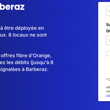
rberaz
S
 à être déployée en
(p
ux. 8 locaux ne sont
s offres fibre d'Orange,
 les débits (jusqu'à 8
signalées à Barberaz.
* 
In
re
con