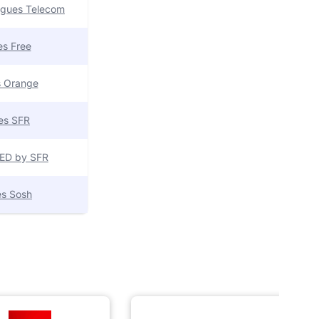
uygues Telecom
res Free
es Orange
res SFR
 RED by SFR
res Sosh