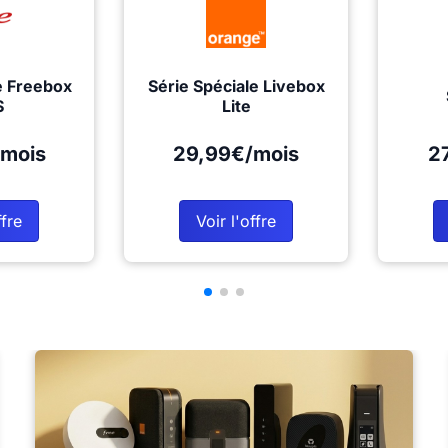
e Freebox
Série Spéciale Livebox
S
Lite
mois
29,99€/mois
2
ffre
Voir l'offre