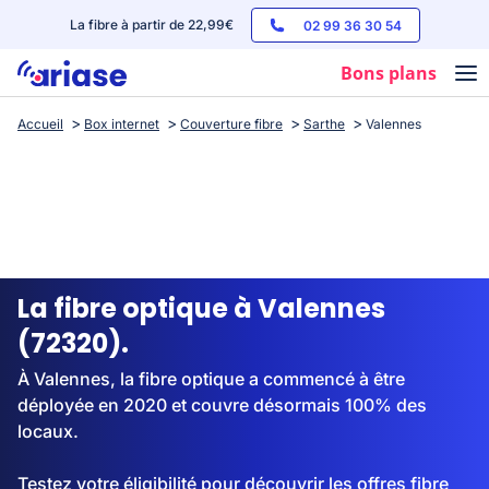
La fibre à partir de 22,99€
02 99 36 30 54
Bons plans
Accueil
Box internet
Couverture fibre
Sarthe
Valennes
Box internet
Forfaits mobile
Téléphones
Streaming
La fibre optique à Valennes
(72320).
À Valennes, la fibre optique a commencé à être
déployée en 2020 et couvre désormais 100% des
locaux.
Testez votre éligibilité pour découvrir les offres fibre