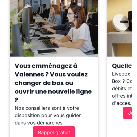
Vous emménagez à
Quelle b
Valennes ? Vous voulez
Livebox ?
Box ? Comp
changer de box ou
débits et l
ouvrir une nouvelle ligne
offres inte
?
d'accès.
Nos conseillers sont à votre
Je 
disposition pour vous guider
dans vos démarches.
Rappel gratuit