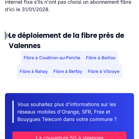
internet fixe s’ils n'ont pas choisi un abonnement fibre
d’ici le 31/01/2028.
Le déploiement de la fibre près de
Valennes
Fibre à Couëtron-au-Perche
Fibre à Baillou
Fibre à Rahay
Fibre à Berfay
Fibre à Vibraye
Vous souhaitez plus d'informations sur les
réseaux mobiles d'Orange, SFR, Free et
Bouygues Telecom dans votre commune ?
La couverture 5G à Valennes