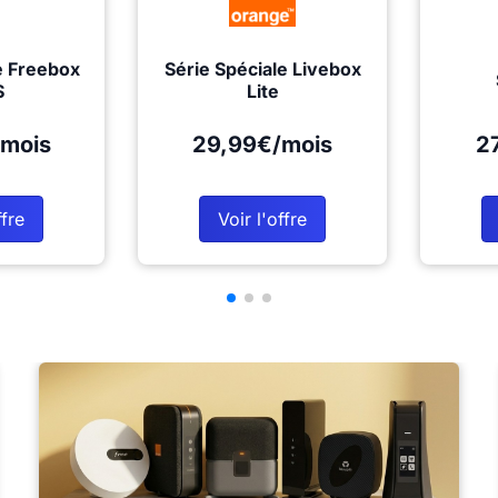
e Freebox
Série Spéciale Livebox
S
Lite
mois
29,99€/mois
2
ffre
Voir l'offre