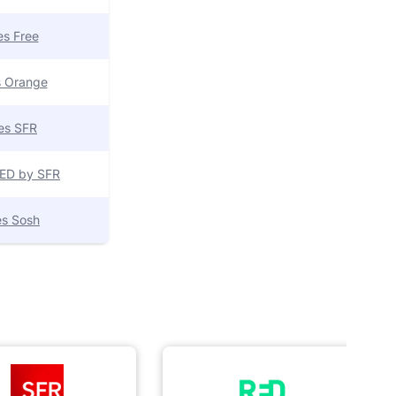
res Free
es Orange
res SFR
 RED by SFR
res Sosh