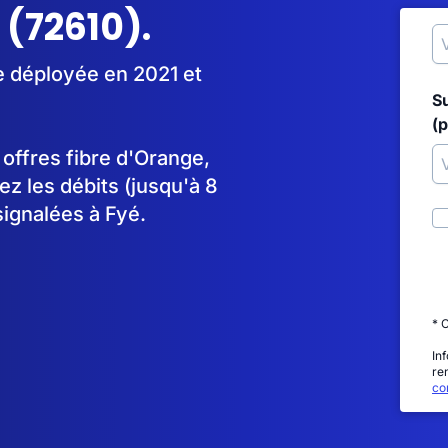
 (72610).
e déployée en 2021 et
S
(p
s offres fibre d'Orange,
 les débits (jusqu'à 8
signalées à Fyé.
* 
In
re
con