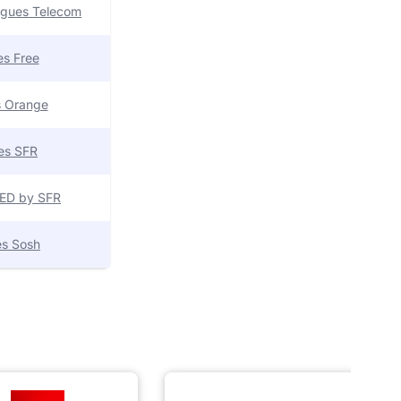
uygues Telecom
res Free
es Orange
res SFR
 RED by SFR
res Sosh