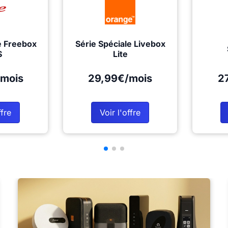
e Freebox
Série Spéciale Livebox
S
Lite
mois
29,99€/mois
2
ffre
Voir l'offre