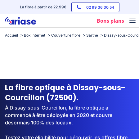
La fibre à partir de 22,99€
02 99 36 30 54
Bons plans
Accueil
Box internet
Couverture fibre
Sarthe
Dissay-sous-Courci
Box internet
Forfaits mobile
Téléphones
Streaming
La fibre optique à Dissay-sous-
Courcillon (72500).
À Dissay-sous-Courcillon, la fibre optique a
commencé à être déployée en 2020 et couvre
désormais 100% des locaux.
Testez votre éligibilité pour découvrir les offres fibre