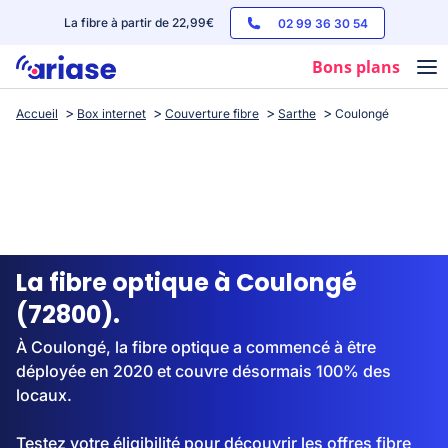
La fibre à partir de 22,99€
02 99 36 30 54
Bons plans
Accueil
Box internet
Couverture fibre
Sarthe
Coulongé
Box internet
Forfaits mobile
Téléphones
Streaming
La fibre optique à Coulongé
(72800).
À Coulongé, la fibre optique a commencé à être
déployée en 2020 et couvre désormais 100% des
locaux.
Testez votre éligibilité pour découvrir les offres fibre