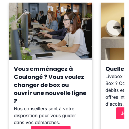
Vous emménagez à
Quelle b
Coulongé ? Vous voulez
Livebox ?
Box ? Comp
changer de box ou
débits et l
ouvrir une nouvelle ligne
offres inte
?
d'accès.
Nos conseillers sont à votre
Je 
disposition pour vous guider
dans vos démarches.