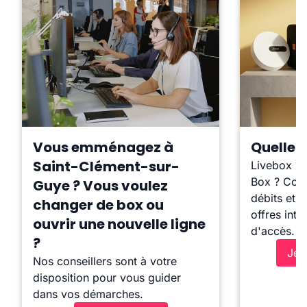
Vous emménagez à
Quelle b
Saint-Clément-sur-
Livebox ?
Box ? Comp
Guye ? Vous voulez
débits et l
changer de box ou
offres inte
ouvrir une nouvelle ligne
d'accès.
?
Je 
Nos conseillers sont à votre
disposition pour vous guider
dans vos démarches.