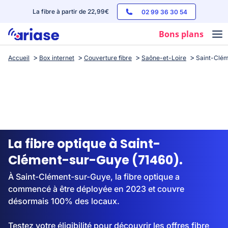
La fibre à partir de 22,99€
02 99 36 30 54
Bons plans
Accueil
Box internet
Couverture fibre
Saône-et-Loire
Saint-Clé
Box internet
Forfaits mobile
Téléphones
Streaming
La fibre optique à Saint-
Clément-sur-Guye (71460).
À Saint-Clément-sur-Guye, la fibre optique a
commencé à être déployée en 2023 et couvre
désormais 100% des locaux.
Testez votre éligibilité pour découvrir les offres fibre