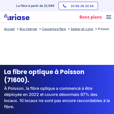
La fibre à partir de 22,99€
02 99 36 30 54
Bons plans
Accueil
Box internet
Couverture fibre
Saône-et-Loire
Poisson
Box internet
Forfaits mobile
Téléphones
Streaming
La fibre optique à Poisson
(71600).
À Poisson, la fibre optique a commencé à être
déployée en 2022 et couvre désormais 97% des
locaux. 10 locaux ne sont pas encore raccordables à la
fibre.