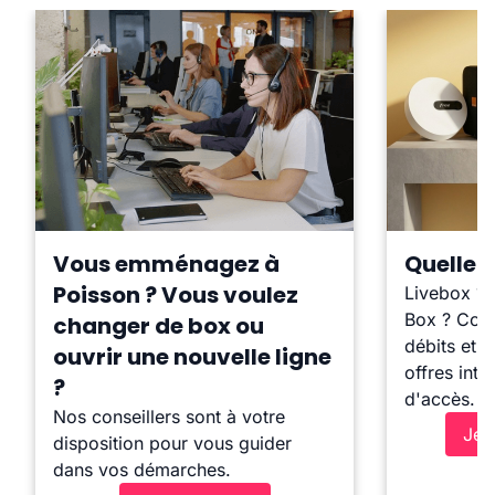
Vous emménagez à
Quelle b
Poisson ? Vous voulez
Livebox ?
Box ? Comp
changer de box ou
débits et l
ouvrir une nouvelle ligne
offres inte
?
d'accès.
Nos conseillers sont à votre
Je 
disposition pour vous guider
dans vos démarches.