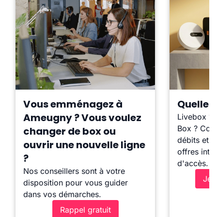
Vous emménagez à
Quelle b
Ameugny ? Vous voulez
Livebox ?
Box ? Comp
changer de box ou
débits et l
ouvrir une nouvelle ligne
offres inte
?
d'accès.
Nos conseillers sont à votre
Je 
disposition pour vous guider
dans vos démarches.
Rappel gratuit