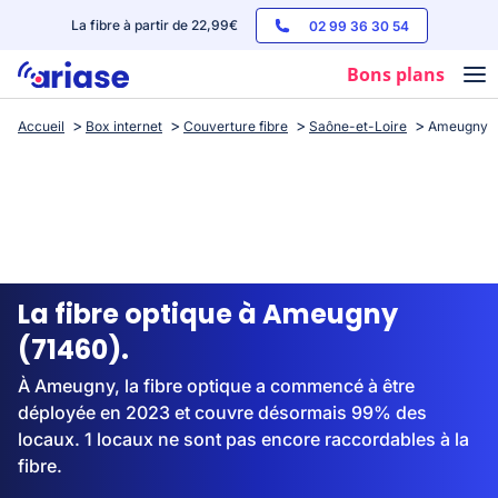
La fibre à partir de 22,99€
02 99 36 30 54
Bons plans
Accueil
Box internet
Couverture fibre
Saône-et-Loire
Ameugny
Box internet
Forfaits mobile
Téléphones
Streaming
La fibre optique à Ameugny
(71460).
À Ameugny, la fibre optique a commencé à être
déployée en 2023 et couvre désormais 99% des
locaux. 1 locaux ne sont pas encore raccordables à la
fibre.