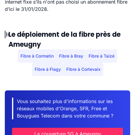
internet fixe s’ils n'ont pas choisi un abonnement fibre
d’ici le 31/01/2028.
Le déploiement de la fibre près de
Ameugny
Fibre à Cormatin
Fibre à Bray
Fibre à Taizé
Fibre à Flagy
Fibre à Cortevaix
Vous souhaitez plus d'informations sur les
réseaux mobiles d'Orange, SFR, Free et
Bouygues Telecom dans votre commune ?
La couverture 5G à Ameugny