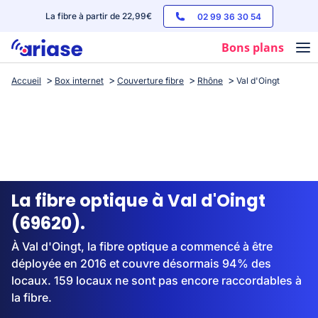
La fibre à partir de 22,99€
02 99 36 30 54
Bons plans
Accueil
Box internet
Couverture fibre
Rhône
Val d'Oingt
Box internet
Forfaits mobile
Téléphones
Streaming
La fibre optique à Val d'Oingt
(69620).
À Val d'Oingt, la fibre optique a commencé à être
déployée en 2016 et couvre désormais 94% des
locaux. 159 locaux ne sont pas encore raccordables à
la fibre.