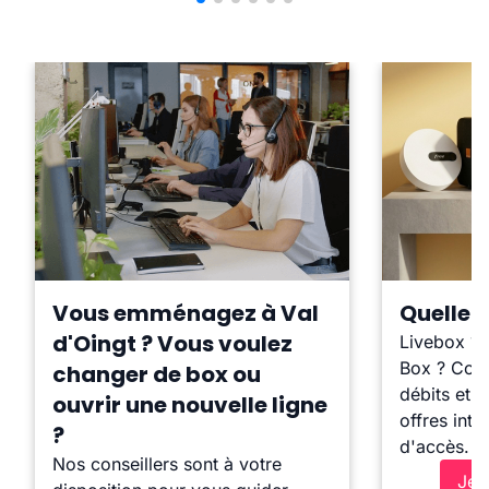
Vous emménagez à Val
Quelle b
d'Oingt ? Vous voulez
Livebox ?
Box ? Comp
changer de box ou
débits et l
ouvrir une nouvelle ligne
offres inte
?
d'accès.
Nos conseillers sont à votre
Je 