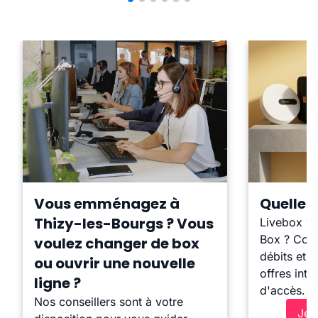
Vous emménagez à
Quelle b
Thizy-les-Bourgs ? Vous
Livebox ?
Box ? Comp
voulez changer de box
débits et l
ou ouvrir une nouvelle
offres inte
ligne ?
d'accès.
Nos conseillers sont à votre
Je 