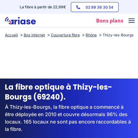
La fibre à partir de 22,99€
02 99 36 30 54
Bons plans
Accueil
Box internet
Couverture fibre
Rhône
Thizy-les-Bourgs
Box internet
Forfaits mobile
Téléphones
Streaming
La fibre optique à Thizy-les-
Bourgs (69240).
À Thizy-les-Bourgs, la fibre optique a commencé à
être déployée en 2010 et couvre désormais 96% des
locaux. 165 locaux ne sont pas encore raccordables à
la fibre.