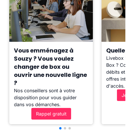
Vous emménagez à
Quelle b
Souzy ? Vous voulez
Livebox ?
Box ? Comp
changer de box ou
débits et l
ouvrir une nouvelle ligne
offres inte
?
d'accès.
Nos conseillers sont à votre
Je 
disposition pour vous guider
dans vos démarches.
Rappel gratuit