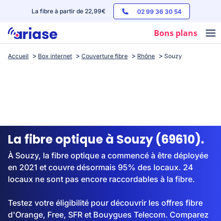
La fibre à partir de 22,99€
02 99 36 30 54
Bons plans
Accueil
Box internet
Couverture fibre
Rhône
Souzy
Box internet
Forfaits mobile
Téléphones
Streaming
La fibre optique à Souzy (69610).
À Souzy, la fibre optique a commencé à être déployée
en 2021 et couvre désormais 95% des locaux. 24
locaux ne sont pas encore raccordables à la fibre.
Testez votre éligibilité pour découvrir les offres fibre
d'Orange, Free, SFR et Bouygues Telecom. Comparez