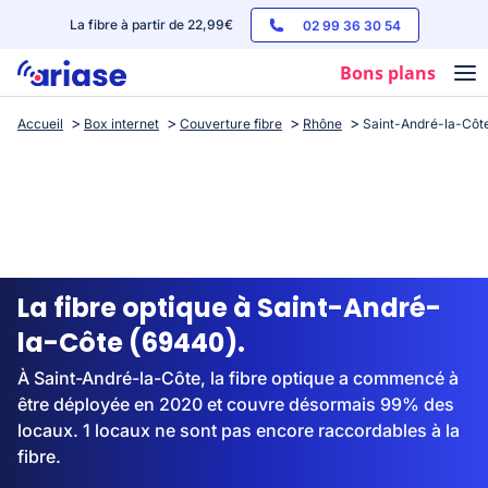
La fibre à partir de 22,99€
02 99 36 30 54
Bons plans
Accueil
Box internet
Couverture fibre
Rhône
Saint-André-la-Côt
Box internet
Forfaits mobile
Téléphones
Streaming
La fibre optique à Saint-André-
la-Côte (69440).
À Saint-André-la-Côte, la fibre optique a commencé à
être déployée en 2020 et couvre désormais 99% des
locaux. 1 locaux ne sont pas encore raccordables à la
fibre.