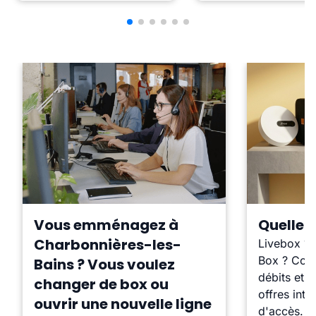
Vous emménagez à
Quelle b
Charbonnières-les-
Livebox ?
Box ? Comp
Bains ? Vous voulez
débits et l
changer de box ou
offres inte
ouvrir une nouvelle ligne
d'accès.