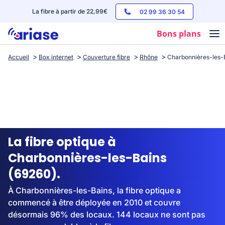
La fibre à partir de 22,99€
02 99 36 30 54
Bons plans
Accueil
Box internet
Couverture fibre
Rhône
Charbonnières-les-
Box internet
Forfaits mobile
Téléphones
Streaming
La fibre optique à
Charbonnières-les-Bains
(69260).
À Charbonnières-les-Bains, la fibre optique a
commencé à être déployée en 2010 et couvre
désormais 96% des locaux. 144 locaux ne sont pas