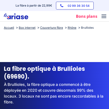
La fibre à partir de 22,99€
02 99 36 30 54
Bons plans
Accueil
Box internet
Couverture fibre
Rhône
Brullioles
Box internet
Forfaits mobile
Téléphones
Streaming
La fibre optique à Brullioles
(69690).
À Brullioles, la fibre optique a commencé à être
déployée en 2020 et couvre désormais 99% des
locaux. 3 locaux ne sont pas encore raccordables à la
fibre.