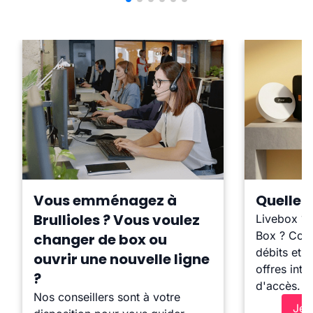
Vous emménagez à
Quelle b
Brullioles ? Vous voulez
Livebox ?
Box ? Comp
changer de box ou
débits et l
ouvrir une nouvelle ligne
offres inte
?
d'accès.
Nos conseillers sont à votre
Je 