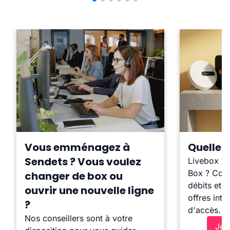
Vous emménagez à
Quelle b
Sendets ? Vous voulez
Livebox ?
Box ? Comp
changer de box ou
débits et l
ouvrir une nouvelle ligne
offres inte
?
d'accès.
Nos conseillers sont à votre
Je 