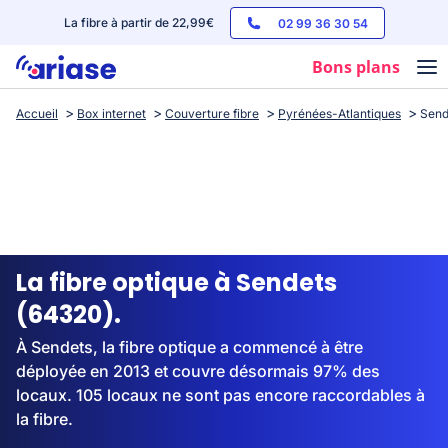
La fibre à partir de 22,99€
02 99 36 30 54
Bons plans
Accueil
Box internet
Couverture fibre
Pyrénées-Atlantiques
Send
Box internet
Forfaits mobile
Téléphones
Streaming
La fibre optique à Sendets
(64320).
À Sendets, la fibre optique a commencé à être
déployée en 2013 et couvre désormais 97% des
locaux. 105 locaux ne sont pas encore raccordables à
la fibre.