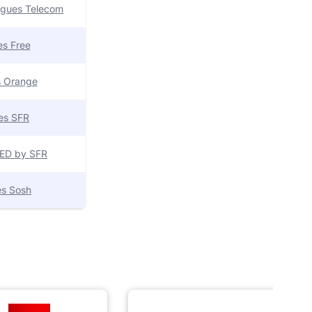
uygues Telecom
res Free
es Orange
res SFR
 RED by SFR
res Sosh