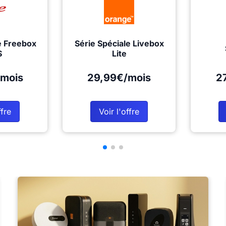
e Freebox
Série Spéciale Livebox
S
Lite
mois
29,99€/mois
2
ffre
Voir l'offre