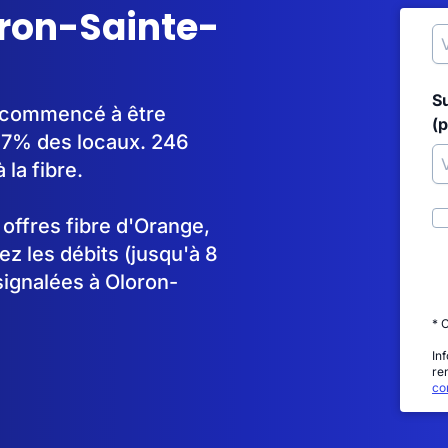
oron-Sainte-
S
a commencé à être
(p
97% des locaux. 246
la fibre.
s offres fibre d'Orange,
 les débits (jusqu'à 8
signalées à Oloron-
* 
In
re
con