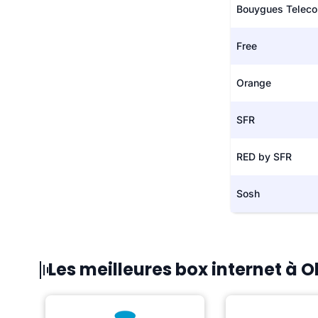
Bouygues Telec
Free
Orange
SFR
RED by SFR
Sosh
Les meilleures box internet à 