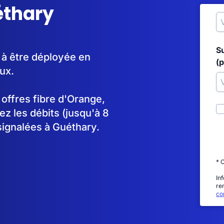
éthary
S
 à être déployée en
(p
ux.
s offres fibre d'Orange,
 les débits (jusqu'à 8
signalées à Guéthary.
* 
In
re
con