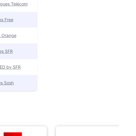
uygues Telecom
res Free
es Orange
res SFR
 RED by SFR
res Sosh