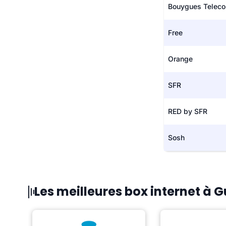
Bouygues Telec
Free
Orange
SFR
RED by SFR
Sosh
Les meilleures box internet à 