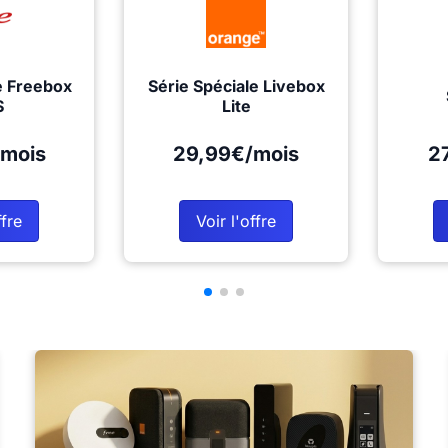
e Freebox
Série Spéciale Livebox
S
Lite
mois
29,99€/mois
2
ffre
Voir l'offre