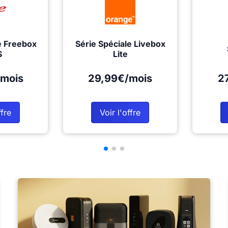
e Freebox
Série Spéciale Livebox
S
Lite
mois
29,99€/mois
2
ffre
Voir l'offre