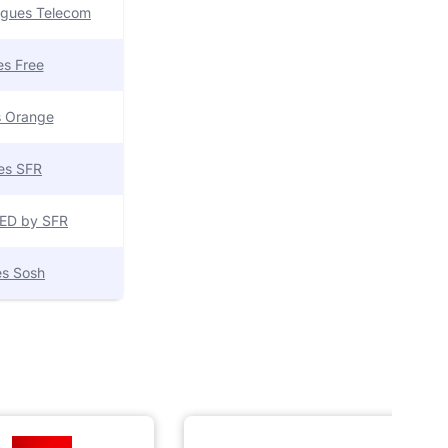
uygues Telecom
res Free
es Orange
res SFR
 RED by SFR
res Sosh