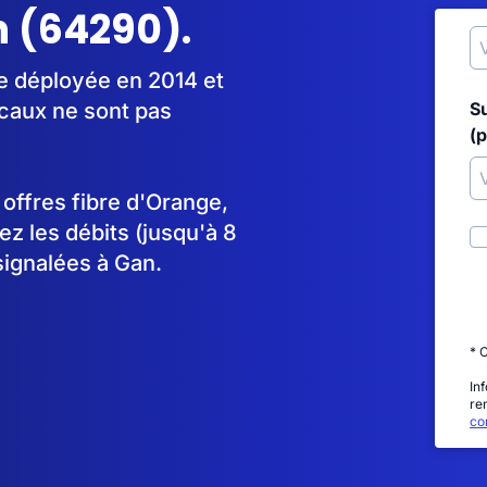
n (64290).
re déployée en 2014 et
caux ne sont pas
S
(p
s offres fibre d'Orange,
 les débits (jusqu'à 8
signalées à Gan.
* 
In
re
con