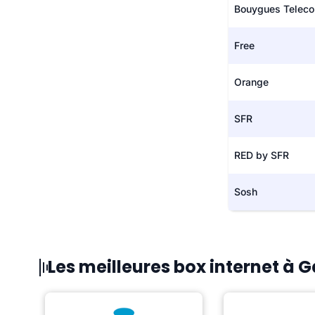
Bouygues Telec
Free
Orange
SFR
RED by SFR
Sosh
Les meilleures box internet à 