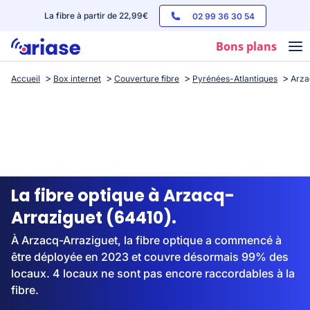
La fibre à partir de 22,99€
02 99 36 30 54
Bons plans
Accueil
Box internet
Couverture fibre
Pyrénées-Atlantiques
Arza
Box internet
Forfaits mobile
Téléphones
Streaming
La fibre optique à Arzacq-
Arraziguet (64410).
À Arzacq-Arraziguet, la fibre optique a commencé à
être déployée en 2023 et couvre désormais 99% des
locaux. 4 locaux ne sont pas encore raccordables à la
fibre.