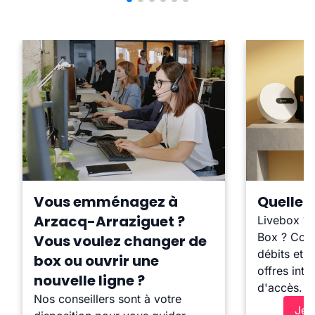
Vous emménagez à
Quelle b
Arzacq-Arraziguet ?
Livebox ?
Box ? Comp
Vous voulez changer de
débits et l
box ou ouvrir une
offres inte
nouvelle ligne ?
d'accès.
Nos conseillers sont à votre
Je 