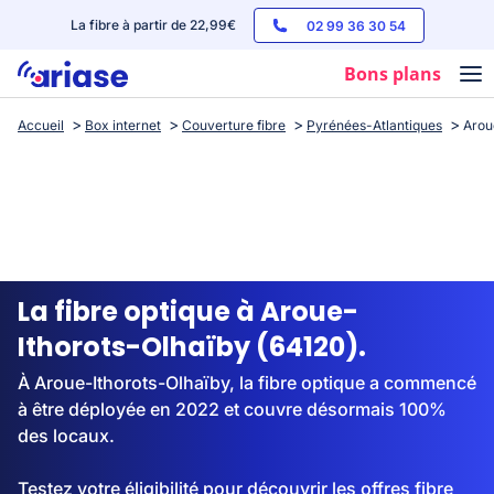
La fibre à partir de 22,99€
02 99 36 30 54
Bons plans
Accueil
Box internet
Couverture fibre
Pyrénées-Atlantiques
Arou
Box internet
Forfaits mobile
Téléphones
Streaming
La fibre optique à Aroue-
Ithorots-Olhaïby (64120).
À Aroue-Ithorots-Olhaïby, la fibre optique a commencé
à être déployée en 2022 et couvre désormais 100%
des locaux.
Testez votre éligibilité pour découvrir les offres fibre