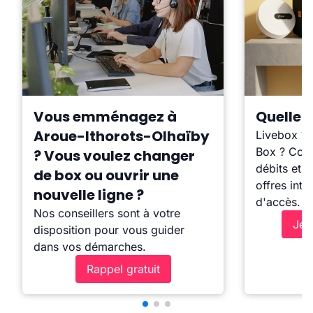
Vous emménagez à
Quelle b
Aroue-Ithorots-Olhaïby
Livebox ?
Box ? Comp
? Vous voulez changer
débits et l
de box ou ouvrir une
offres inte
nouvelle ligne ?
d'accès.
Nos conseillers sont à votre
Je 
disposition pour vous guider
dans vos démarches.
Rappel gratuit