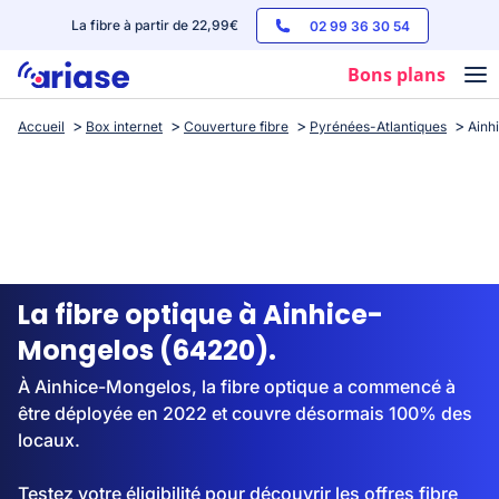
La fibre à partir de 22,99€
02 99 36 30 54
Bons plans
Accueil
Box internet
Couverture fibre
Pyrénées-Atlantiques
Ainh
Box internet
Forfaits mobile
Téléphones
Streaming
La fibre optique à Ainhice-
Mongelos (64220).
À Ainhice-Mongelos, la fibre optique a commencé à
être déployée en 2022 et couvre désormais 100% des
locaux.
Testez votre éligibilité pour découvrir les offres fibre