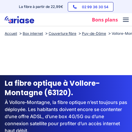
La fibre à partir de 22,99€
02 99 36 30 54
Bons plans
Accueil
Box internet
Couverture fibre
Puy-de-Dôme
Vollore-Mo
Box internet
Forfaits mobile
Téléphones
Streaming
La fibre optique à Vollore-
Montagne (63120).
À Vollore-Montagne, la fibre optique n’est toujours pas
déployée. Les habitants doivent encore se contenter
d’une offre ADSL, d’une box 4G/5G ou d’une
connexion satellite pour profiter d’un accès internet
haut débit.