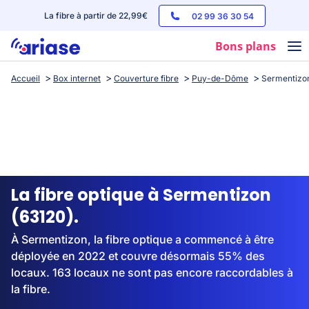
La fibre à partir de 22,99€
02 99 36 30 54
Bons plans
Accueil
Box internet
Couverture fibre
Puy-de-Dôme
Sermentizo
Box internet
Forfaits mobile
Téléphones
Streaming
La fibre optique à Sermentizon
(63120).
À Sermentizon, la fibre optique a commencé à être
déployée en 2022 et couvre désormais 55% des
locaux. 163 locaux ne sont pas encore raccordables à
la fibre.