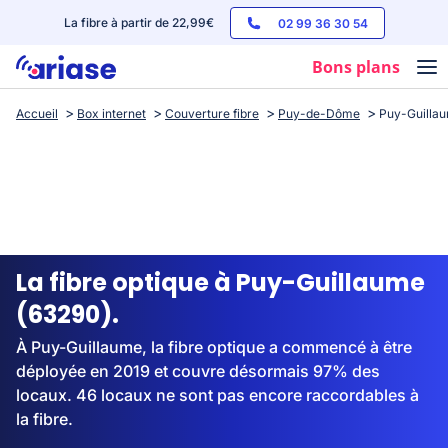
La fibre à partir de 22,99€
02 99 36 30 54
Bons plans
Accueil
Box internet
Couverture fibre
Puy-de-Dôme
Puy-Guilla
Box internet
Forfaits mobile
Téléphones
Streaming
La fibre optique à Puy-Guillaume
(63290).
À Puy-Guillaume, la fibre optique a commencé à être
déployée en 2019 et couvre désormais 97% des
locaux. 46 locaux ne sont pas encore raccordables à
la fibre.