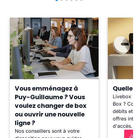
Vous emménagez à
Quelle b
Puy-Guillaume ? Vous
Livebox ?
Box ? Comp
voulez changer de box
débits et l
ou ouvrir une nouvelle
offres inte
ligne ?
d'accès.
Nos conseillers sont à votre
Je 