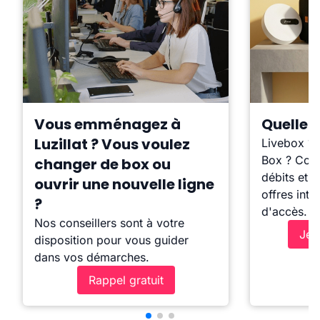
Vous emménagez à
Quelle b
Luzillat ? Vous voulez
Livebox ?
Box ? Comp
changer de box ou
débits et l
ouvrir une nouvelle ligne
offres inte
?
d'accès.
Nos conseillers sont à votre
Je 
disposition pour vous guider
dans vos démarches.
Rappel gratuit