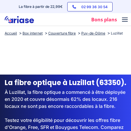
La fibre à partir de 22,99€
02 99 36 30 54
Bons plans
Accueil
Box internet
Couverture fibre
Puy-de-Dôme
Luzillat
Box internet
Forfaits mobile
Téléphones
Streaming
La fibre optique à Luzillat (63350).
À Luzillat, la fibre optique a commencé à être déployée
en 2020 et couvre désormais 62% des locaux. 216
locaux ne sont pas encore raccordables à la fibre.
Testez votre éligibilité pour découvrir les offres fibre
d'Orange, Free, SFR et Bouygues Telecom. Comparez