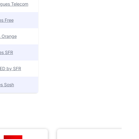
uygues Telecom
res Free
es Orange
res SFR
 RED by SFR
res Sosh