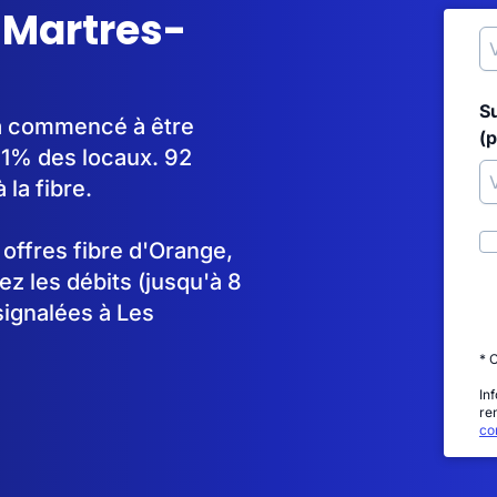
s Martres-
S
e a commencé à être
(p
1% des locaux. 92
la fibre.
s offres fibre d'Orange,
 les débits (jusqu'à 8
signalées à Les
* 
In
re
con