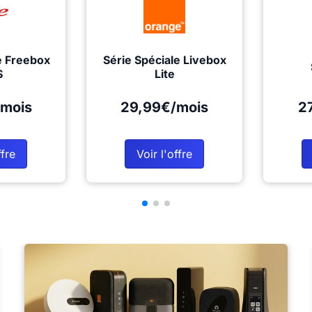
e Freebox
Série Spéciale Livebox
S
Lite
mois
29,99€/mois
2
ffre
Voir l'offre