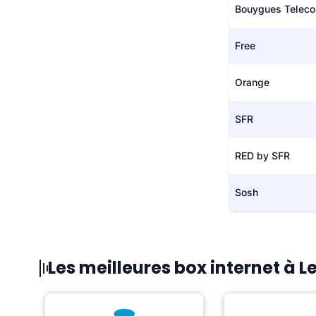
Bouygues Telec
Free
Orange
SFR
RED by SFR
Sosh
Les meilleures box internet à L