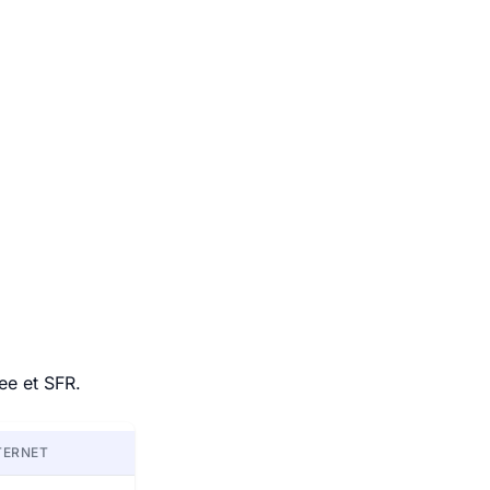
ee et SFR.
TERNET