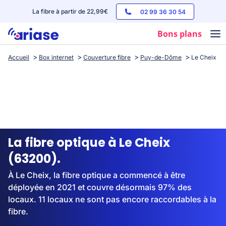
La fibre à partir de 22,99€
02 99 36 30 54
Bons plans
Accueil
Box internet
Couverture fibre
Puy-de-Dôme
Le Cheix
Box internet
Forfaits mobile
Téléphones
Streaming
La fibre optique à Le Cheix
(63200).
À Le Cheix, la fibre optique a commencé à être
déployée en 2021 et couvre désormais 97% des
locaux. 11 locaux ne sont pas encore raccordables à la
fibre.