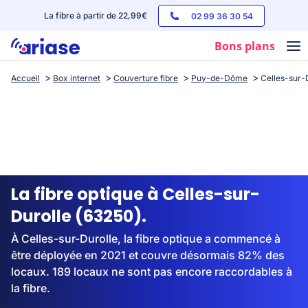
La fibre à partir de 22,99€
02 99 36 30 54
Bons plans
Accueil
Box internet
Couverture fibre
Puy-de-Dôme
Celles-sur-
Box internet
Forfaits mobile
Téléphones
Streaming
La fibre optique à Celles-sur-
Durolle (63250).
À Celles-sur-Durolle, la fibre optique a commencé à
être déployée en 2021 et couvre désormais 82% des
locaux. 189 locaux ne sont pas encore raccordables à
la fibre.