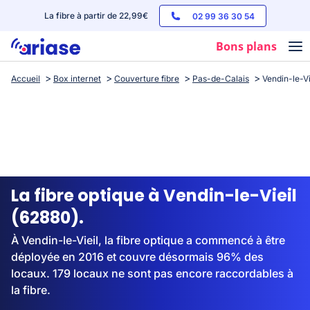
La fibre à partir de 22,99€
02 99 36 30 54
Bons plans
Accueil
Box internet
Couverture fibre
Pas-de-Calais
Vendin-le-Vi
Box internet
Forfaits mobile
Téléphones
Streaming
La fibre optique à Vendin-le-Vieil
(62880).
À Vendin-le-Vieil, la fibre optique a commencé à être
déployée en 2016 et couvre désormais 96% des
locaux. 179 locaux ne sont pas encore raccordables à
la fibre.