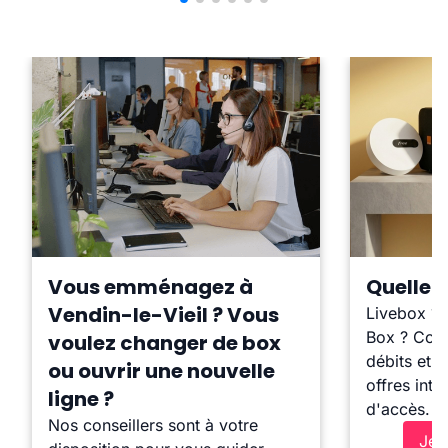
Vous emménagez à
Quelle b
Vendin-le-Vieil ? Vous
Livebox ?
Box ? Comp
voulez changer de box
débits et l
ou ouvrir une nouvelle
offres inte
ligne ?
d'accès.
Nos conseillers sont à votre
Je 