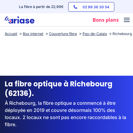
La fibre à partir de 22,99€
02 99 36 30 54
Bons plans
Accueil
Box internet
Couverture fibre
Pas-de-Calais
Richebourg
Box internet
Forfaits mobile
Téléphones
Streaming
La fibre optique à Richebourg
(62136).
À Richebourg, la fibre optique a commencé à être
déployée en 2019 et couvre désormais 100% des
locaux. 2 locaux ne sont pas encore raccordables à la
fibre.