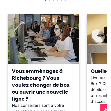
Vous emménagez à
Quelle b
Richebourg ? Vous
Livebox ?
Box ? Comp
voulez changer de box
débits et l
ou ouvrir une nouvelle
offres inte
ligne ?
d'accès.
Nos conseillers sont à votre
Je 