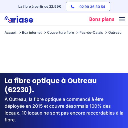
La fibre à partir de 22,99€
02 99 36 30 54
Bons plans
Accueil
Box internet
Couverture fibre
Pas-de-Calais
Outreau
Box internet
Forfaits mobile
Téléphones
Streaming
La fibre optique à Outreau
(62230).
À Outreau, la fibre optique a commencé à être
déployée en 2015 et couvre désormais 100% des
locaux. 10 locaux ne sont pas encore raccordables à la
fibre.