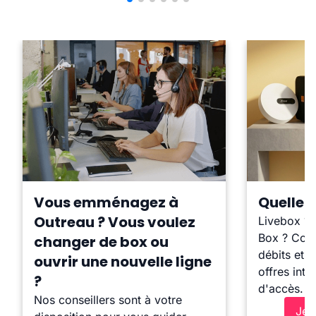
Vous emménagez à
Quelle b
Outreau ? Vous voulez
Livebox ?
Box ? Comp
changer de box ou
débits et l
ouvrir une nouvelle ligne
offres inte
?
d'accès.
Nos conseillers sont à votre
Je 