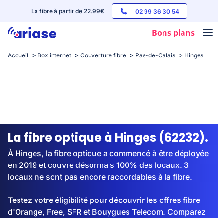
La fibre à partir de 22,99€
02 99 36 30 54
Bons plans
Accueil
Box internet
Couverture fibre
Pas-de-Calais
Hinges
Box internet
Forfaits mobile
Téléphones
Streaming
La fibre optique à Hinges (62232).
À Hinges, la fibre optique a commencé à être déployée
en 2019 et couvre désormais 100% des locaux. 3
locaux ne sont pas encore raccordables à la fibre.
Testez votre éligibilité pour découvrir les offres fibre
d'Orange, Free, SFR et Bouygues Telecom. Comparez