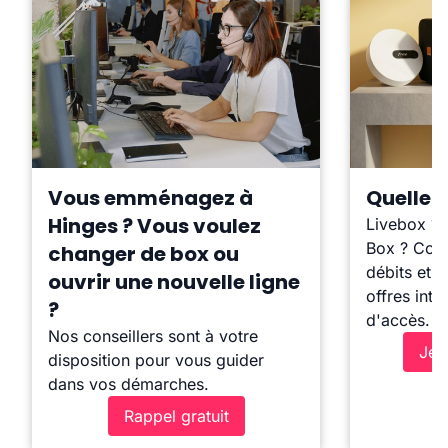
Vous emménagez à
Quelle b
Hinges ? Vous voulez
Livebox ?
Box ? Comp
changer de box ou
débits et l
ouvrir une nouvelle ligne
offres inte
?
d'accès.
Nos conseillers sont à votre
Je 
disposition pour vous guider
dans vos démarches.
Rappel gratuit