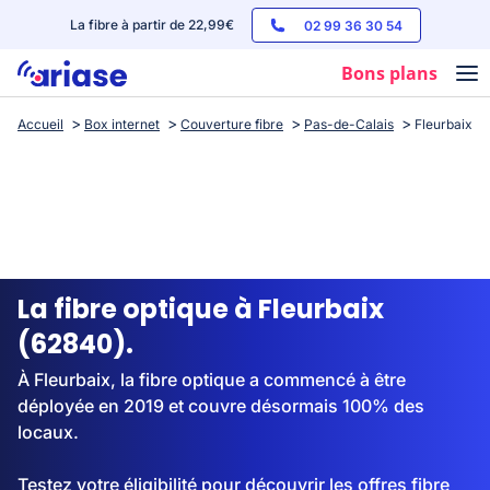
La fibre à partir de 22,99€
02 99 36 30 54
Bons plans
Accueil
Box internet
Couverture fibre
Pas-de-Calais
Fleurbaix
Box internet
Forfaits mobile
Téléphones
Streaming
La fibre optique à Fleurbaix
(62840).
À Fleurbaix, la fibre optique a commencé à être
déployée en 2019 et couvre désormais 100% des
locaux.
Testez votre éligibilité pour découvrir les offres fibre