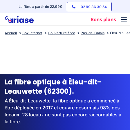
La fibre à partir de 22,99€
02 99 36 30 54
Bons plans
Accueil
Box internet
Couverture fibre
Pas-de-Calais
Éleu-dit-Le
Box internet
Forfaits mobile
Téléphones
Streaming
La fibre optique à Éleu-dit-
Leauwette (62300).
À Éleu-dit-Leauwette, la fibre optique a commencé à
être déployée en 2017 et couvre désormais 98% des
locaux. 28 locaux ne sont pas encore raccordables à
la fibre.