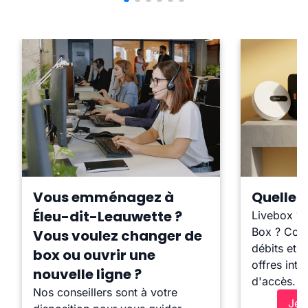
Vous emménagez à
Quelle b
Éleu-dit-Leauwette ?
Livebox ?
Box ? Comp
Vous voulez changer de
débits et l
box ou ouvrir une
offres inte
nouvelle ligne ?
d'accès.
Nos conseillers sont à votre
Je 