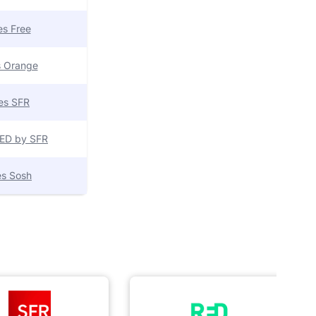
res Free
es Orange
res SFR
 RED by SFR
res Sosh