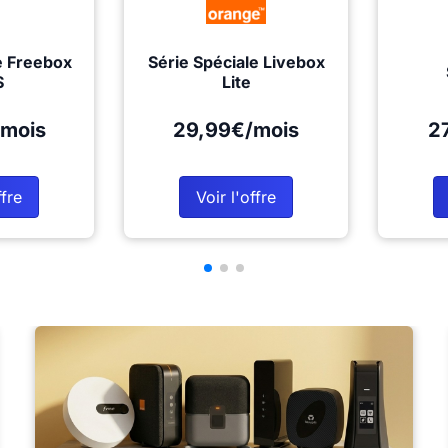
e Freebox
Série Spéciale Livebox
S
Lite
mois
29,99€/mois
2
ffre
Voir l'offre