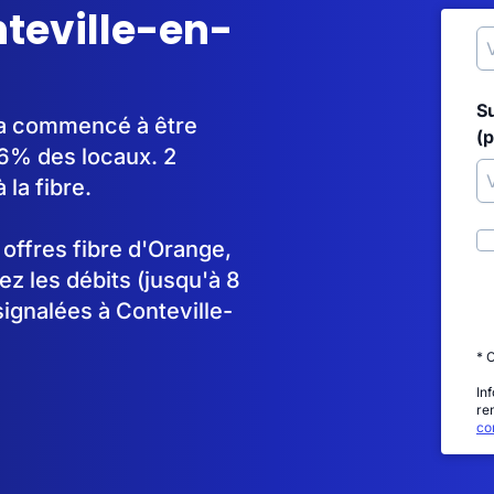
nteville-en-
S
e a commencé à être
(p
6% des locaux. 2
la fibre.
s offres fibre d'Orange,
 les débits (jusqu'à 8
signalées à Conteville-
* 
In
re
con