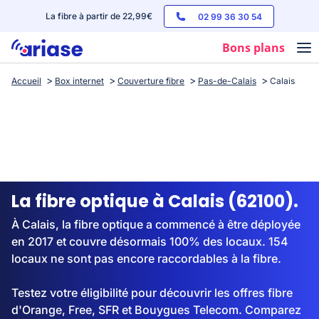
La fibre à partir de 22,99€
02 99 36 30 54
Bons plans
Accueil
Box internet
Couverture fibre
Pas-de-Calais
Calais
Box internet
Forfaits mobile
Téléphones
Streaming
La fibre optique à Calais (62100).
À Calais, la fibre optique a commencé à être déployée
en 2017 et couvre désormais 100% des locaux. 154
locaux ne sont pas encore raccordables à la fibre.
Testez votre éligibilité pour découvrir les offres fibre
d'Orange, Free, SFR et Bouygues Telecom. Comparez