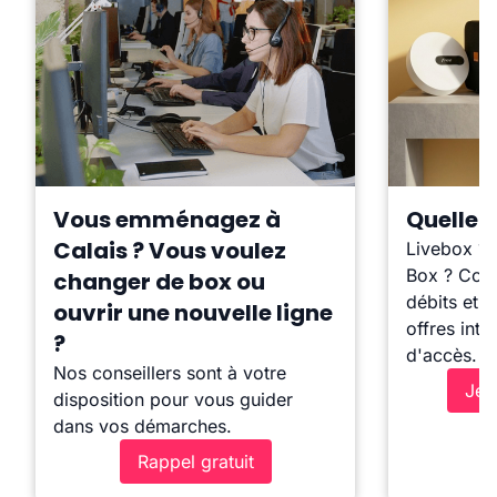
Vous emménagez à
Quelle b
Calais ? Vous voulez
Livebox ?
Box ? Comp
changer de box ou
débits et l
ouvrir une nouvelle ligne
offres inte
?
d'accès.
Nos conseillers sont à votre
Je 
disposition pour vous guider
dans vos démarches.
Rappel gratuit