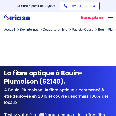
La fibre à partir de 22,99€
02 99 36 30 54
Bons plans
Accueil
Box internet
Couverture fibre
Pas-de-Calais
Bouin-Plum
Box internet
Forfaits mobile
Téléphones
Streaming
La fibre optique à Bouin-
Plumoison (62140).
À Bouin-Plumoison, la fibre optique a commencé à
être déployée en 2019 et couvre désormais 100% des
locaux.
Testez votre éligibilité pour découvrir les offres fibre