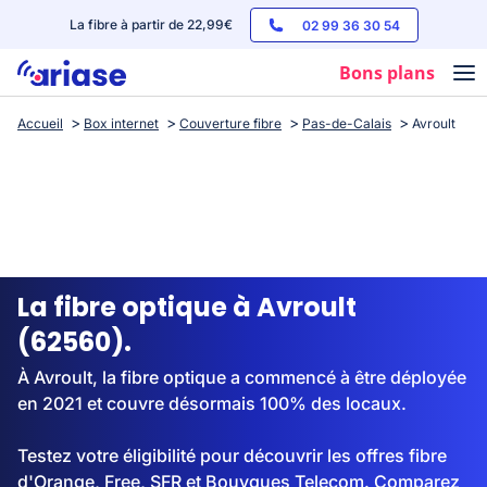
La fibre à partir de 22,99€
02 99 36 30 54
Bons plans
Accueil
Box internet
Couverture fibre
Pas-de-Calais
Avroult
Box internet
Forfaits mobile
Téléphones
Streaming
La fibre optique à Avroult
(62560).
À Avroult, la fibre optique a commencé à être déployée
en 2021 et couvre désormais 100% des locaux.
Testez votre éligibilité pour découvrir les offres fibre
d'Orange, Free, SFR et Bouygues Telecom. Comparez