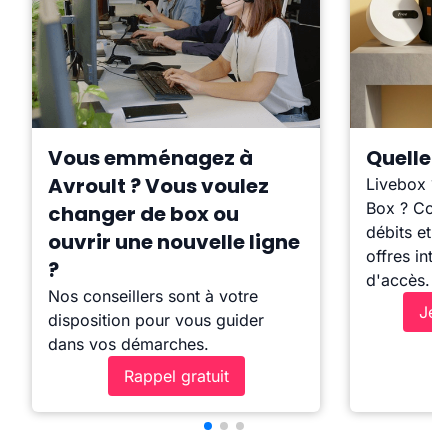
Vous emménagez à
Quelle b
Avroult ? Vous voulez
Livebox ?
Box ? Comp
changer de box ou
débits et l
ouvrir une nouvelle ligne
offres inte
?
d'accès.
Nos conseillers sont à votre
Je 
disposition pour vous guider
dans vos démarches.
Rappel gratuit